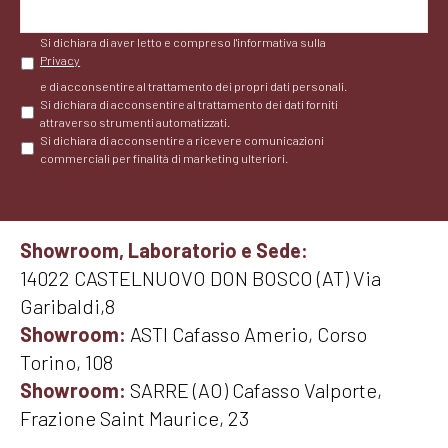
Si dichiara di aver letto e compreso l'informativa sulla
Privacy
e di acconsentire al trattamento dei propri dati personali.
Si dichiara di acconsentire al trattamento dei dati forniti
attraverso strumenti automatizzati.
Si dichiara di acconsentire a ricevere comunicazioni
commerciali per finalità di marketing ulteriori.
Showroom, Laboratorio e Sede:
14022 CASTELNUOVO DON BOSCO (AT) Via
Garibaldi,8
Showroom:
ASTI Cafasso Amerio, Corso
Torino, 108
Showroom:
SARRE (AO) Cafasso Valporte,
Frazione Saint Maurice, 23