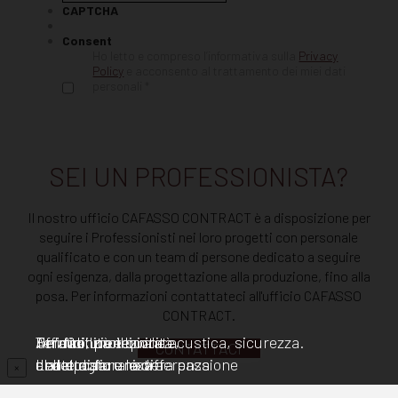
CAPTCHA
Consent
Ho letto e compreso l’informativa sulla
Privacy
Policy
e acconsento al trattamento dei miei dati
personali *
SEI UN PROFESSIONISTA?
Il nostro ufficio CAFASSO CONTRACT è a disposizione per
seguire i Professionisti nei loro progetti con personale
qualificato e con un team di persone dedicato a seguire
ogni esigenza, dalla progettazione alla produzione, fino alla
posa. Per informazioni contattateci all'ufficio CAFASSO
CONTRACT.
Un'attenzione
Termici, protezione acustica, sicurezza.
Per finiture illimitate,
Affidabilità e qualità
CONTATTACI
al dettaglio unica
L'arte di fare la differenza
una duratura extra
della posa: una vera passione
×