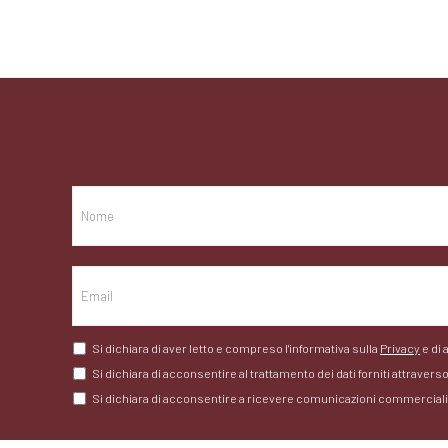
Si dichiara di aver letto e compreso l'informativa sulla
Privacy
e di 
Si dichiara di acconsentire al trattamento dei dati forniti attraver
Si dichiara di acconsentire a ricevere comunicazioni commerciali pe