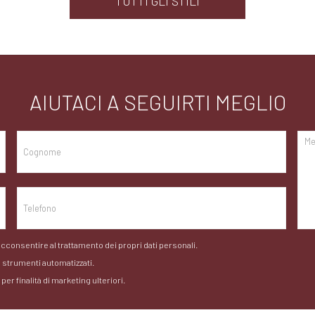
TUTTI GLI STILI
AIUTACI A SEGUIRTI MEGLIO
acconsentire al trattamento dei propri dati personali.
so strumenti automatizzati.
r finalità di marketing ulteriori.