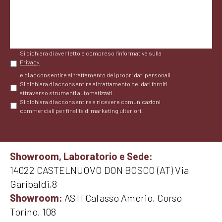
Si dichiara di aver letto e compreso l'informativa sulla
Privacy
e di acconsentire al trattamento dei propri dati personali.
Si dichiara di acconsentire al trattamento dei dati forniti
attraverso strumenti automatizzati.
Si dichiara di acconsentire a ricevere comunicazioni
commerciali per finalità di marketing ulteriori.
Showroom, Laboratorio e Sede:
14022 CASTELNUOVO DON BOSCO (AT) Via
Garibaldi,8
Showroom:
ASTI Cafasso Amerio, Corso
Torino, 108