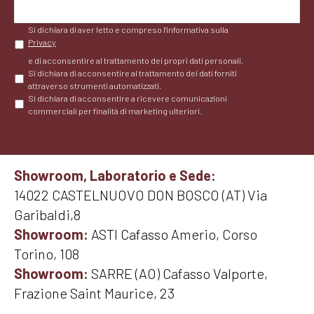
Si dichiara di aver letto e compreso l'informativa sulla
Privacy
e di acconsentire al trattamento dei propri dati personali.
Si dichiara di acconsentire al trattamento dei dati forniti
attraverso strumenti automatizzati.
Si dichiara di acconsentire a ricevere comunicazioni
commerciali per finalità di marketing ulteriori.
Showroom, Laboratorio e Sede:
14022 CASTELNUOVO DON BOSCO (AT) Via
Garibaldi,8
Showroom:
ASTI Cafasso Amerio, Corso
Torino, 108
Showroom:
SARRE (AO) Cafasso Valporte,
Frazione Saint Maurice, 23