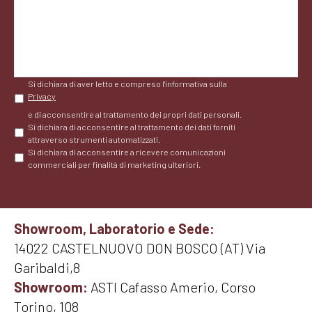
Si dichiara di aver letto e compreso l'informativa sulla
Privacy
e di acconsentire al trattamento dei propri dati personali.
Si dichiara di acconsentire al trattamento dei dati forniti
attraverso strumenti automatizzati.
Si dichiara di acconsentire a ricevere comunicazioni
commerciali per finalità di marketing ulteriori.
Showroom, Laboratorio e Sede:
14022 CASTELNUOVO DON BOSCO (AT) Via
Garibaldi,8
Showroom:
ASTI Cafasso Amerio, Corso
Torino, 108